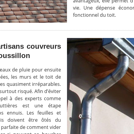
avantageux, elle permet 
vie. Une dépense économi
fonctionnel du toit.
rtisans couvreurs
oussillon
 eaux de pluie pour ensuite
ées, les murs et le toit de
s quasiment irréparables.
urtout risqué. Afin d’éviter
 appel à des experts comme
uttières est une étape
 ennuis. Les feuilles et
ris doivent être ôtés du
e parfaite de comment vider