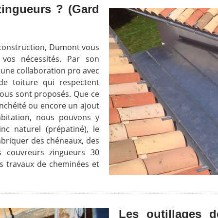
zingueurs ? (Gard
 construction, Dumont vous
à vos nécessités. Par son
 une collaboration pro avec
de toiture qui respectent
vous sont proposés. Que ce
anchéité ou encore un ajout
abitation, nous pouvons y
inc naturel (prépatiné), le
fabriquer des chéneaux, des
s couvreurs zingueurs 30
les travaux de cheminées et
Les outillages d