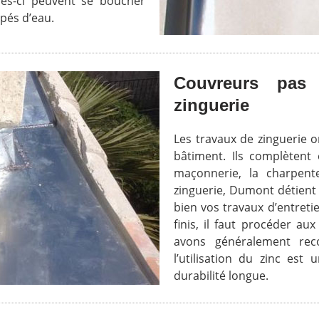
lles-ci peuvent se boucher
mpés d’eau.
Couvreurs pas
zinguerie
Les travaux de zinguerie o
bâtiment. Ils complètent 
maçonnerie, la charpente
zinguerie, Dumont détient
bien vos travaux d’entreti
finis, il faut procéder au
avons généralement reco
l’utilisation du zinc est 
durabilité longue.